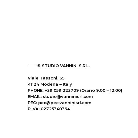
─── © STUDIO VANNINI S.R.L.
Viale Tassoni, 65
41124 Modena – Italy
PHONE: +39 059 223709 (Orario 9.00 – 12.00)
EMAIL:
studio@vanninisrl.com
PEC:
pec@pec.vanninisrl.com
P.IVA: 02725340364