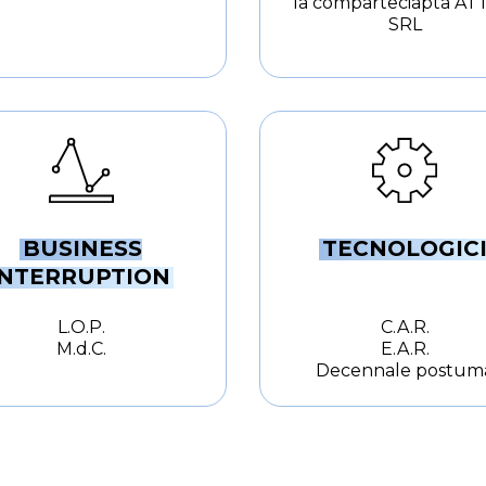
la comparteciapta AT
SRL
BUSINESS
TECNOLOGIC
INTERRUPTION
.
L.O.P.
C.A.R.
M.d.C.
E.A.R.
Decennale postum