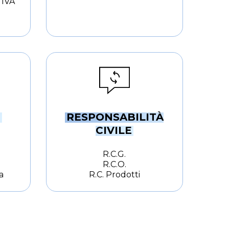
TIVA
I
RESPONSABILITÀ
CIVILE
R.C.G.
R.C.O.
a
R.C. Prodotti