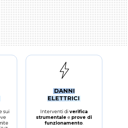
DANNI
ELETTRICI
e sui
Interventi di
verifica
ove
strumentale
e
prove di
mite
funzionamento
.