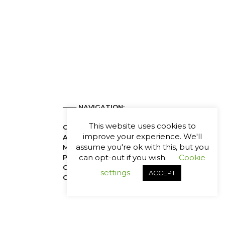
─── NAVIGATION:
This website uses cookies to
CHI SIAMO
improve your experience. We'll
ATTIVITÀ
assume you're ok with this, but you
METODO
can opt-out if you wish.
Cookie
PARTNERSHIP
CASE HISTORY
settings
ACCEPT
CONTATTI