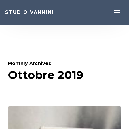
Skip
to
Menu
main
STUDIO VANNINI
content
Close
Menu
Monthly Archives
Ottobre 2019