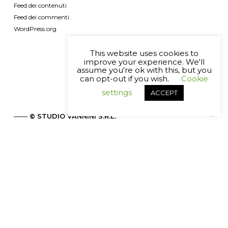
Feed dei contenuti
Feed dei commenti
WordPress.org
This website uses cookies to
improve your experience. We'll
assume you're ok with this, but you
can opt-out if you wish.
Cookie
settings
ACCEPT
─── © STUDIO VANNINI S.R.L.
Viale Tassoni, 65
41124 Modena – Italy
PHONE: +39 059 223709 (Orario 9.00 – 12.00)
EMAIL:
studio@vanninisrl.com
PEC:
pec@pec.vanninisrl.com
P.IVA: 02725340364