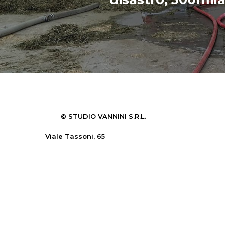
─── © STUDIO VANNINI S.R.L.
Viale Tassoni, 65
41124 Modena – Italy
PHONE: +39 059 223709 (Orario 9.00 – 12.00)
EMAIL:
studio@vanninisrl.com
PEC:
pec@pec.vanninisrl.com
P.IVA: 02725340364