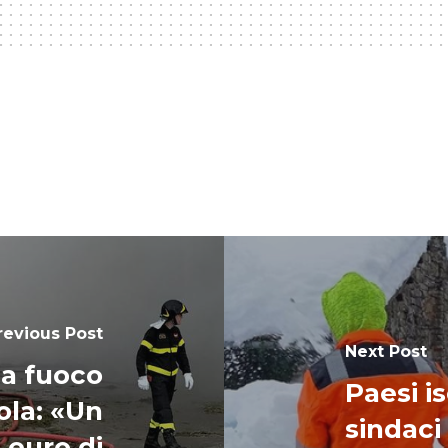
revious Post
Next Post
 a fuoco
Paesi is
cola: «Un
sindaci 
 euro di