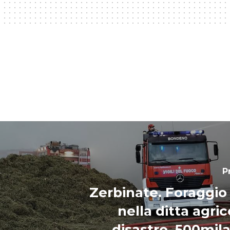
P
Zerbinate. Foraggio
nella ditta agri
disastro, 500mila