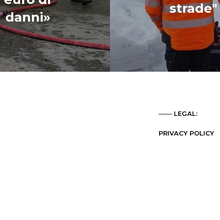
strade"
danni»
─── LEGAL:
PRIVACY POLICY
COOKIES POLICY
CREDITS
─── SOCIALIZE:
FACEBOOK
LINKEDIN