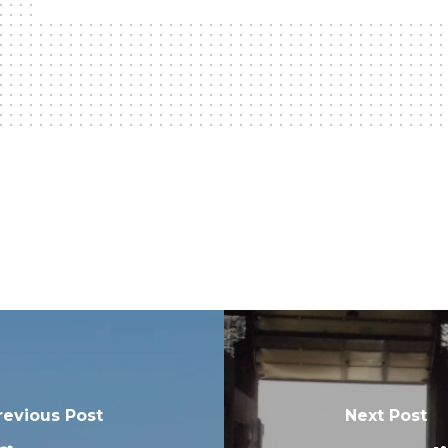
revious Post
Next Post