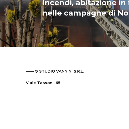
Incendi, abitazione i
nelle campagne di No
─── © STUDIO VANNINI S.R.L.
Viale Tassoni, 65
41124 Modena – Italy
PHONE: +39 059 223709 (Orario 9.00 – 12.00)
EMAIL:
studio@vanninisrl.com
PEC:
pec@pec.vanninisrl.com
P.IVA: 02725340364