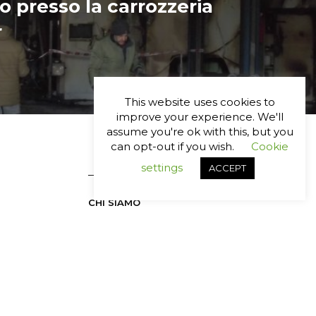
o presso la carrozzeria
r
This website uses cookies to
improve your experience. We'll
assume you're ok with this, but you
can opt-out if you wish.
Cookie
settings
ACCEPT
─── NAVIGATION:
CHI SIAMO
ATTIVITÀ
METODO
PARTNERSHIP
CASE HISTORY
CONTATTI