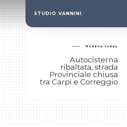
Skip
to
STUDIO VANNINI
main
content
Modena today
.
Autocisterna
ribaltata, strada
Provinciale chiusa
tra Carpi e Correggio