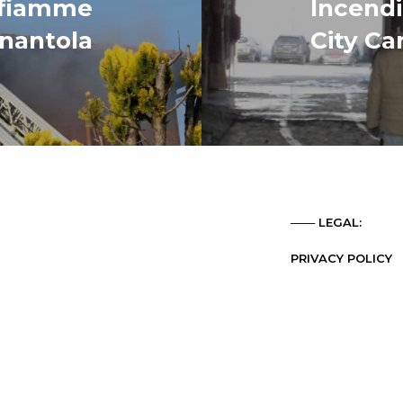
n fiamme
Incendi
nantola
City Ca
─── LEGAL:
PRIVACY POLICY
COOKIES POLICY
CREDITS
─── SOCIALIZE:
FACEBOOK
LINKEDIN