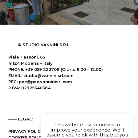
─── © STUDIO VANNINI S.R.L.
Viale Tassoni, 65
41124 Modena – Italy
PHONE: +39 059 223709 (Orario 9.00 – 12.00)
EMAIL:
studio@vanninisrl.com
PEC:
pec@pec.vanninisrl.com
P.IVA: 02725340364
─── LEGAL:
This website uses cookies to
improve your experience. We'll
PRIVACY POLICY
assume you're ok with this, but you
COOKIES POLICY