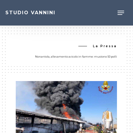
Skip
to
Menu
main
STUDIO VANNINI
content
Close
Menu
La Pressa
.
Nonantola, allevamento avicolo in fiamme: muoiono 50 polli